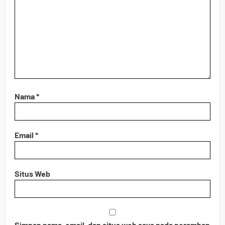
Nama
*
Email
*
Situs Web
Simpan nama, email, dan situs web saya pada peramban