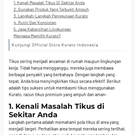
1. Kenali Masalah Tikus Di Sekitar Anda
2. Gunakan Produk Yang Terbukti Ampuh
3. Langkah-Langkah Penggunaan Kurato
4. Rutin Dan Konsisten
5. Jaga Kebersihan Lingkungan
Mengapa Memilih Kurato?
Kunjungi Official Store Kurato Indonesia
Tikus sering menjadi ancaman di rumah maupun lingkungan
kerja. Tidak hanya mengganggu, mereka juga membawa
berbagai penyakit yang berbahaya. Dengan langkah yang
tepat, Anda bisa menyingkirkan tikus secara efektif. Berikut
adalah tips sukses untuk membasmi tikus menggunakan
Kurato, racun tikus premium yang ampuh dan aman:
1. Kenali Masalah Tikus di
Sekitar Anda
Langkah pertama adalah memahami pola tikus di area yang
menjadi target. Perhatikan area tempat mereka sering terlihat,