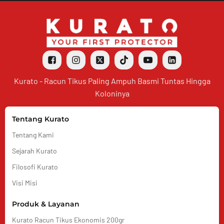
Kurato - Racun Tikus Paling Ampuh Basmi Tuntas Hingga
Koloninya
Tentang Kurato
Tentang Kami
Sejarah Kurato
Filosofi Kurato
Visi Misi
Produk & Layanan
Kurato Racun Tikus Ekonomis 200gr