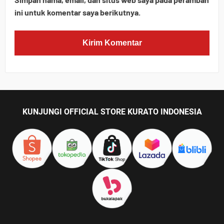
ini untuk komentar saya berikutnya.
KUNJUNGI OFFICIAL STORE KURATO INDONESIA