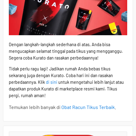
Dengan langkah-langkah sederhana di atas, Anda bisa
mengucapkan selamat tinggal pada tikus yang mengganggu.
Segera coba Kurato dan rasakan perbedaannya!
Tidak perlu ragu lagi! Jadikan rumah Anda bebas tikus
sekarang juga dengan Kurato. Coba hari ini dan rasakan
perbedaannya. Klik
di sini
untuk mengetahui lebih lanjut atau
dapatkan produk Kurato di marketplace resmi kami. Tikus
pergi, rumah aman!
Temukan lebih banyak di
Obat Racun Tikus Terbaik
.