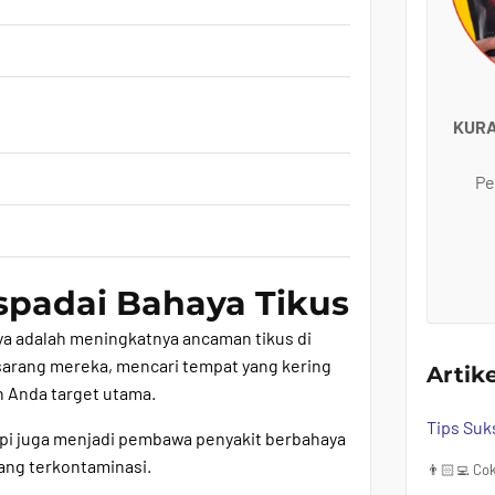
KUR
Pe
padai Bahaya Tikus
a adalah meningkatnya ancaman tikus di
 sarang mereka, mencari tempat yang kering
Artik
h Anda target utama.
Tips Suk
tapi juga menjadi pembawa penyakit berbahaya
ang terkontaminasi.
👨🏻‍💻 Cok