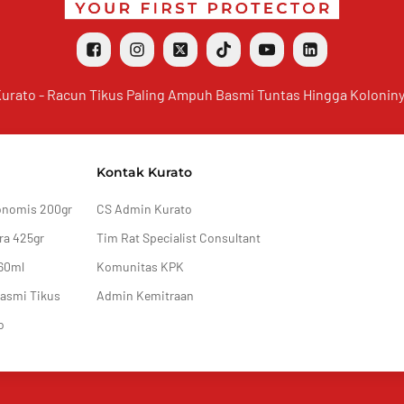
urato - Racun Tikus Paling Ampuh Basmi Tuntas Hingga Kolonin
Kontak Kurato
onomis 200gr
CS Admin Kurato
ra 425gr
Tim Rat Specialist Consultant
60ml
Komunitas KPK
Basmi Tikus
Admin Kemitraan
o