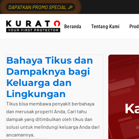
DAPATKAN PROMO SPECIAL 🎉
Beranda
Tentang Kami
Prod
Bahaya Tikus dan
Dampaknya bagi
Keluarga dan
Lingkungan
K
Tikus bisa membawa penyakit berbahaya
dan merusak properti Anda. Cari tahu
dampak yang ditimbulkan oleh tikus dan
solusi untuk melindungi keluarga Anda dari
ancamannya.