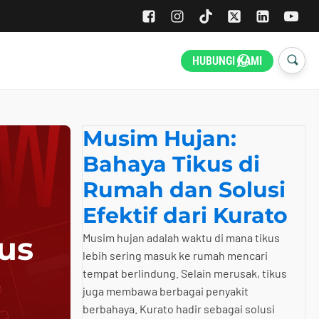
HUBUNGI KAMI
Musim Hujan:
Bahaya Tikus di
Rumah dan Solusi
Efektif dari Kurato
us
Musim hujan adalah waktu di mana tikus
lebih sering masuk ke rumah mencari
tempat berlindung. Selain merusak, tikus
juga membawa berbagai penyakit
berbahaya. Kurato hadir sebagai solusi