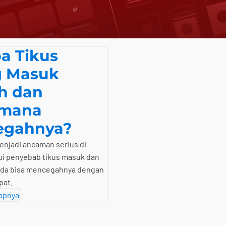
a Tikus
g Masuk
h dan
imana
egahnya?
enjadi ancaman serius di
ui penyebab tikus masuk dan
da bisa mencegahnya dengan
pat.
apnya