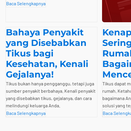
Baca Selengkapnya
Bahaya Penyakit
Kenap
yang Disebabkan
Serin
Tikus bagi
Ruma
Kesehatan, Kenali
Baga
Gejalanya!
Menc
Tikus bukan hanya pengganggu, tetapi juga
Tikus dapat m
sumber penyakit berbahaya. Kenali penyakit
rumah. Ketah
yang disebabkan tikus, gejalanya, dan cara
bagaimana An
melindungi keluarga Anda.
solusi yang te
Baca Selengkapnya
Baca Selengk