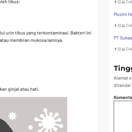
leh tikus:
👨🏻‍💻 Cok
Musim Hu
👨🏻‍💻 Cok
ui urin tikus yang terkontaminasi. Bakteri ini
PT Sukaa
, atau membran mukosa lainnya.
👨🏻‍💻 Cok
Ting
Alamat e
ditandai
n ginjal atau hati.
Koment