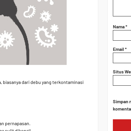
Nama
*
Email
*
Situs W
a, biasanya dari debu yang terkontaminasi
Simpan n
komentar
an pernapasan.
a sulit dikenali.