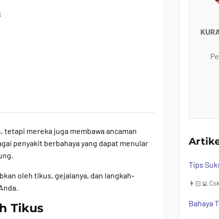
s
KUR
Pe
h, tetapi mereka juga membawa ancaman
Artik
agai penyakit berbahaya yang dapat menular
ung.
Tips Suk
bkan oleh tikus, gejalanya, dan langkah-
👨🏻‍💻 Cok
 Anda.
Bahaya T
h Tikus