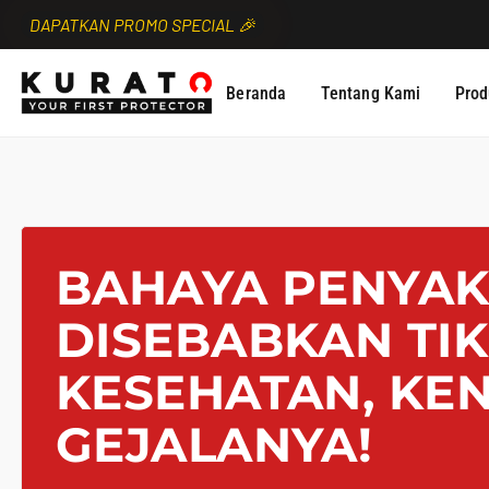
DAPATKAN PROMO SPECIAL 🎉
Beranda
Tentang Kami
Prod
BAHAYA PENYAK
DISEBABKAN TIK
KESEHATAN, KEN
GEJALANYA!