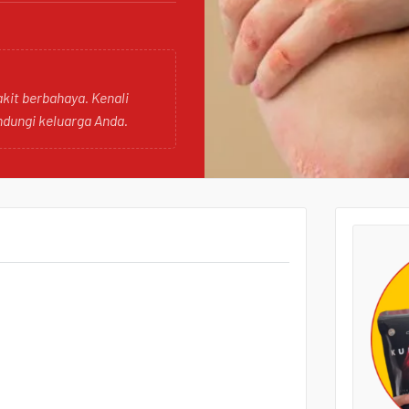
kit berbahaya. Kenali
ndungi keluarga Anda.