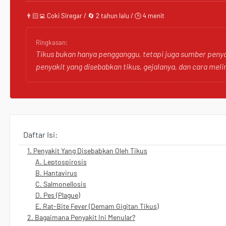
👨🏻‍💻 Coki Siregar / 🔄 2 tahun lalu / 🕒 4 menit
Ringkasan:
Tikus bukan hanya pengganggu, tetapi juga sumber penya
penyakit yang disebabkan tikus, gejalanya, dan cara meli
Daftar Isi:
1. Penyakit Yang Disebabkan Oleh Tikus
A. Leptospirosis
B. Hantavirus
C. Salmonellosis
D. Pes (Plague)
E. Rat-Bite Fever (Demam Gigitan Tikus)
2. Bagaimana Penyakit Ini Menular?